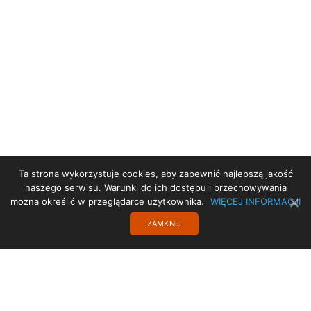
Ta strona wykorzystuje cookies, aby zapewnić najlepszą jakość
STRONA GŁÓWNA
naszego serwisu. Warunki do ich dostępu i przechowywania
można określić w przeglądarce użytkownika.
WIĘCEJ INFORMACJI
PROJEKT UE
ZAMKNIJ
POLITYKA PRYWATNOŚCI
TRANSLATE
STARA STRONA
KONTAKT