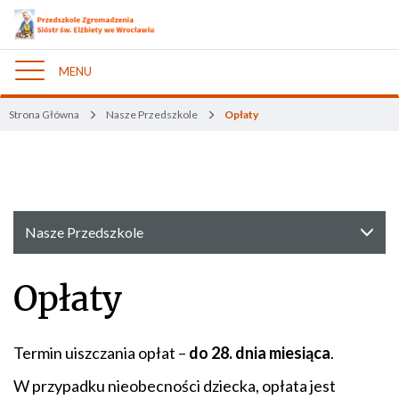
MENU
Nawigacja
Strona Główna
Nasze Przedszkole
Opłaty
Nasze Przedszkole
Opłaty
Termin uiszczania opłat –
do 28. dnia miesiąca
.
W przypadku nieobecności dziecka, opłata jest