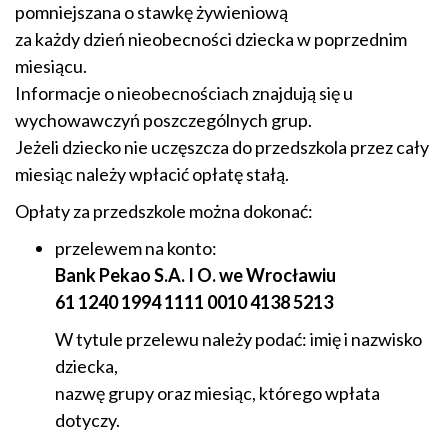
pomniejszana o stawkę żywieniową
za każdy dzień nieobecności dziecka w poprzednim
miesiącu.
Informacje o nieobecnościach znajdują się u
wychowawczyń poszczególnych grup.
Jeżeli dziecko nie uczęszcza do przedszkola przez cały
miesiąc należy wpłacić opłatę stałą.
Opłaty za przedszkole można dokonać:
przelewem na konto:
Bank Pekao S.A. I O. we Wrocławiu
61 1240 1994 1111 0010 4138 5213
W tytule przelewu należy podać: imię i nazwisko
dziecka,
nazwę grupy oraz miesiąc, którego wpłata
dotyczy.